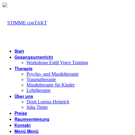
Start
Gesangsunterricht
Workshops Estill Voice Training
Therapie
Psycho- und Musiktherapie
Traumatherapie
Musiktherapie für Kinder
Lehrtherapie
Über uns
Dorit Lorenz-Heinrich
Julia Timm
Preise
Raumvermietung
Kontakt
Menü
Menü