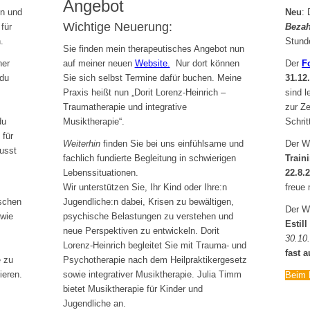
Angebot
in und
Neu
: 
Wichtige Neuerung:
für
Bezah
.
Stund
Sie finden mein therapeutisches Angebot nun
auf meiner neuen
Website.
Nur dort können
ner
Der
F
Sie sich selbst Termine dafür buchen. Meine
 du
31.12
Praxis heißt nun „Dorit Lorenz-Heinrich –
sind l
Traumatherapie und integrative
zur Z
Musiktherapie“.
du
Schrit
 für
Weiterhin
finden Sie bei uns einfühlsame und
Der W
usst
fachlich fundierte Begleitung in schwierigen
Train
Lebenssituationen.
22.8.
Wir unterstützen Sie, Ihr Kind oder Ihre:n
freue 
Jugendliche:n dabei, Krisen zu bewältigen,
ischen
Der W
psychische Belastungen zu verstehen und
 wie
Estill
neue Perspektiven zu entwickeln. Dorit
30.10
Lorenz-Heinrich begleitet Sie mit Trauma- und
fast 
Psychotherapie nach dem Heilpraktikergesetz
e zu
sowie integrativer Musiktherapie. Julia Timm
ieren.
Beim 
bietet Musiktherapie für Kinder und
Jugendliche an.