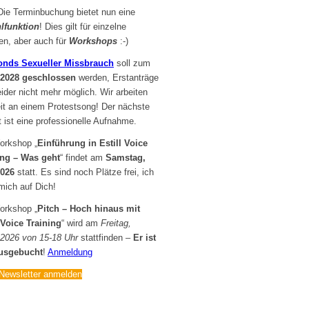
Die Terminbuchung bietet nun eine
lfunktion
! Dies gilt für einzelne
en, aber auch für
Workshops
:-)
onds Sexueller Missbrauch
soll zum
.2028 geschlossen
werden, Erstanträge
eider nicht mehr möglich. Wir arbeiten
eit an einem Protestsong! Der nächste
t ist eine professionelle Aufnahme.
orkshop „
Einführung in Estill Voice
ing – Was geht
“ findet am
Samstag,
2026
statt. Es sind noch Plätze frei, ich
mich auf Dich!
orkshop „
Pitch – Hoch hinaus mit
 Voice Training
“ wird am
Freitag,
.2026 von 15-18 Uhr
stattfinden –
Er ist
ausgebucht
!
Anmeldung
Newsletter anmelden