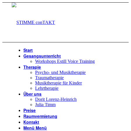
Start
Gesangsunterricht
Workshops Estill Voice Training
Therapie
Psycho- und Musiktherapie
Traumatherapie
Musiktherapie für Kinder
Lehrtherapie
Über uns
Dorit Lorenz-Heinrich
Julia Timm
Preise
Raumvermietung
Kontakt
Menü
Menü