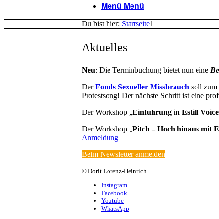
Menü
Menü
Du bist hier:
Startseite
1
Aktuelles
Neu
: Die Terminbuchung bietet nun eine
Be
Der
Fonds Sexueller Missbrauch
soll zum
Protestsong! Der nächste Schritt ist eine pr
Der Workshop „
Einführung in Estill Voic
Der Workshop „
Pitch – Hoch hinaus mit Es
Anmeldung
Beim Newsletter anmelden
© Dorit Lorenz-Heinrich
Instagram
Facebook
Youtube
WhatsApp