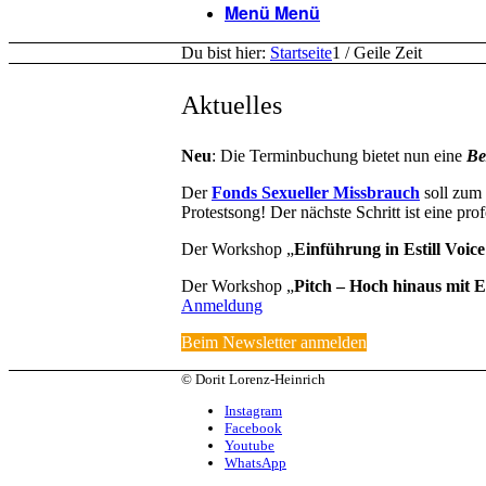
Menü
Menü
Du bist hier:
Startseite
1
/
Geile Zeit
Aktuelles
Neu
: Die Terminbuchung bietet nun eine
Be
Der
Fonds Sexueller Missbrauch
soll zum
Protestsong! Der nächste Schritt ist eine pr
Der Workshop „
Einführung in Estill Voic
Der Workshop „
Pitch – Hoch hinaus mit Es
Anmeldung
Beim Newsletter anmelden
© Dorit Lorenz-Heinrich
Instagram
Facebook
Youtube
WhatsApp