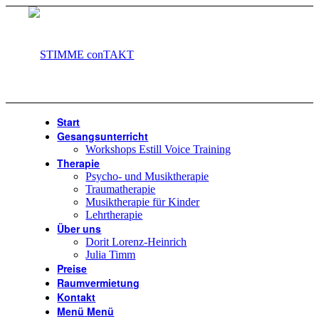
Start
Gesangsunterricht
Workshops Estill Voice Training
Therapie
Psycho- und Musiktherapie
Traumatherapie
Musiktherapie für Kinder
Lehrtherapie
Über uns
Dorit Lorenz-Heinrich
Julia Timm
Preise
Raumvermietung
Kontakt
Menü
Menü