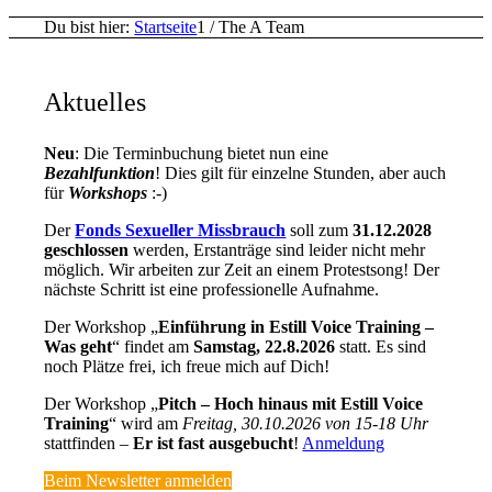
Du bist hier:
Startseite
1
/
The A Team
Aktuelles
Neu
: Die Terminbuchung bietet nun eine
Bezahlfunktion
! Dies gilt für einzelne Stunden, aber auch
für
Workshops
:-)
Der
Fonds Sexueller Missbrauch
soll zum
31.12.2028
geschlossen
werden, Erstanträge sind leider nicht mehr
möglich. Wir arbeiten zur Zeit an einem Protestsong! Der
nächste Schritt ist eine professionelle Aufnahme.
Der Workshop „
Einführung in Estill Voice Training –
Was geht
“ findet am
Samstag, 22.8.2026
statt. Es sind
noch Plätze frei, ich freue mich auf Dich!
Der Workshop „
Pitch – Hoch hinaus mit Estill Voice
Training
“ wird am
Freitag, 30.10.2026 von 15-18 Uhr
stattfinden –
Er ist fast ausgebucht
!
Anmeldung
Beim Newsletter anmelden