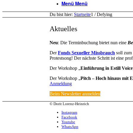
Menü
Menü
Du bist hier:
Startseite
1
/
Defying
Aktuelles
Neu
: Die Terminbuchung bietet nun eine
Be
Der
Fonds Sexueller Missbrauch
soll zum
Protestsong! Der nächste Schritt ist eine pr
Der Workshop „
Einführung in Estill Voic
Der Workshop „
Pitch – Hoch hinaus mit Es
Anmeldung
Beim Newsletter anmelden
© Dorit Lorenz-Heinrich
Instagram
Facebook
Youtube
WhatsApp